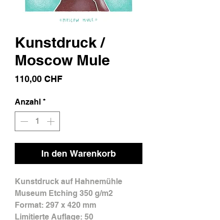
Kunstdruck /
Moscow Mule
Preis
110,00 CHF
Anzahl
*
In den Warenkorb
Kunstdruck auf Hahnemühle
Museum Etching 350 g/m2
Format: 297 x 420 mm
Limitierte Auflage: 50