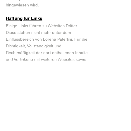
hingewiesen wird.
Haftung für Links
Einige Links führen zu Websites Dritter.
Diese stehen nicht mehr unter dem
Einflussbereich von Lorena Paterlini. Für die
Richtigkeit, Vollständigkeit und
Rechtmäßigkeit der dort enthaltenen Inhalte
und Verlinkung mit weiteren Websites sowie
für allfällige dort enthaltene Angebote,
Produkte und (Dienst-) Leistungen
übernimmt Lorena Paterlini deshalb
keinerlei Verantwortung. Der Zugriff und die
Nutzung verlinkter Websites erfolgen auf
eigene Gefahr des Nutzers.
Urheberrechte
Die Urheber- und alle anderen Rechte an
Inhalten, Bildern, Fotos oder anderen Dateien