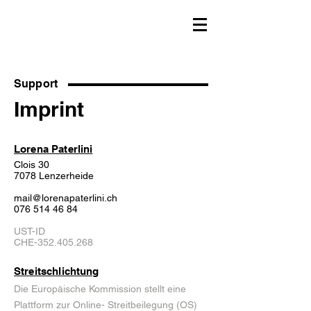
Support
Imprint
Lorena Paterlini
Clois 30
7078 Lenzerheide
mail@lorenapaterlini.ch
076 514 46 84
UST-ID
CHE-352.405.268
Streitschlichtung
Die Europäische Kommission stellt eine
Plattform zur Online- Streitbeilegung (OS)