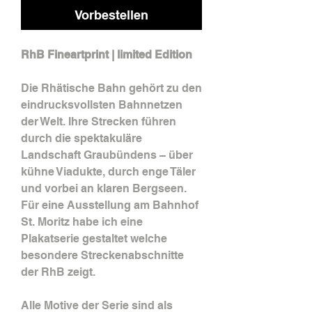
Vorbestellen
RhB Fineartprint | limited Edition
Die Rhätische Bahn gehört zu den
eindrucksvollsten Bahnnetzen
der Welt. Ihre Strecken führen
durch die spektakuläre
Landschaft Graubündens – über
kühne Viadukte, durch enge Täler
und vorbei an klaren Bergseen. ​
Für eine Ausstellung am Bahnhof
St. Moritz habe ich eine
Plakatserie gestaltet welche
besondere Streckenabschnitte
der RhB zeigt.
Alle Motive der Serie sind als