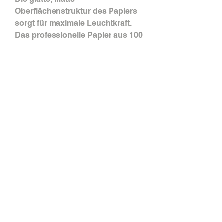
Oberflächenstruktur des Papiers
sorgt für maximale Leuchtkraft.
Das professionelle Papier aus 100
% Baumwolle sorgt für höchste
Bildqualität.
Option Hahnemühle gewachst
Für alle, die ihren Print etwas
besser schützen möchten, biete
ich optional einen Druck auf
hochwertigem Hahnemühle-
Papier mit Wachsveredelung an.
Diese schützt den Print dauerhaft
vor Staub, Fingerabdrücken,
Schmutz und Feuchtigkeit.
Versandhinweis