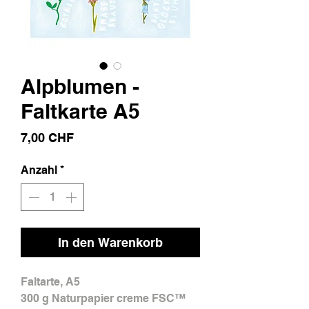
Alpblumen -
Faltkarte A5
Preis
7,00 CHF
Anzahl
*
In den Warenkorb
Faltarte, A5
300 g Naturpapier creme FSC™