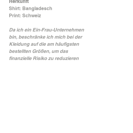
Herkunft
Shirt: Bangladesch
Print: Schweiz
Da ich ein Ein-Frau-Unternehmen
bin, beschränke ich mich bei der
Kleidung auf die am häufigsten
bestellten Größen, um das
finanzielle Risiko zu reduzieren
und unnötigen Textilmüll zu
vermeiden.
Sollte deine Größe nicht dabei
sein, kannst du mir gerne eine E-
Mail schreiben. Dann kann ich
auch einzelne Shirts speziell
produzieren lassen.
Versandhinweis